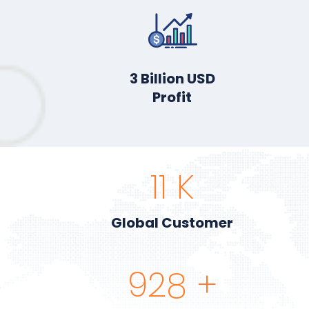
3
Billion USD
Profit
13
K
Global Customer
1,074
+