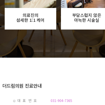
의료진의
부담스럽지 않은
섬세한 1:1 케어
아늑한 시술실
더드림의원 진료안내
대 표 번 호
031-904-7365