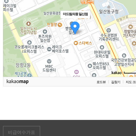
더드림의원 일산점
로드뷰
길찾기
지도 크
비급여수가표