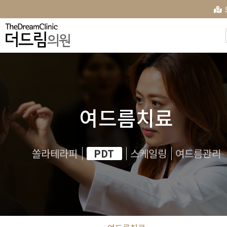
여드름치료
쏠라테라피
PDT
스케일링
여드름관리